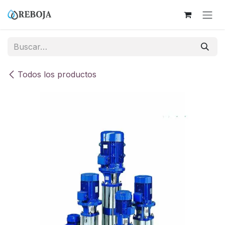
Ir al contenido
Todos los productos