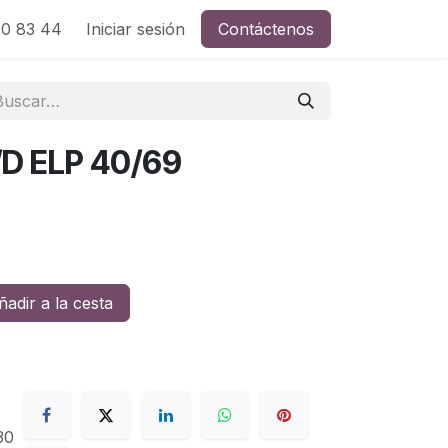
0 83 44
Iniciar sesión
Contáctenos
D ELP 40/69
adir a la cesta
30