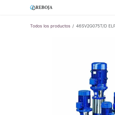
Ir al contenido
Home
Tienda
Empresa
Todos los productos
46SV2G075T/D ELP