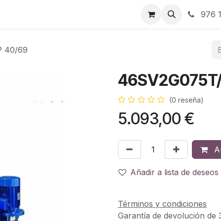
RBJ Distribución
RBJ Consultoría
Blog
976 1
 40/69
46SV2G075T/
(0 reseña)
5.093,00
€
Añ
Añadir a lista de deseos
Términos y condiciones
Garantía de devolución de 