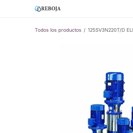
Ir al contenido
Home
Tienda
Empresa
Todos los productos
125SV3N220T/D EL