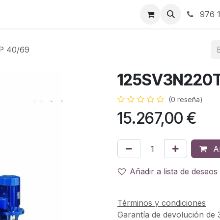
RBJ Distribución
RBJ Consultoría
Blog
976 1
P 40/69
125SV3N220T
(0 reseña)
15.267,00
€
Añ
Añadir a lista de deseos
Términos y condiciones
Garantía de devolución de 