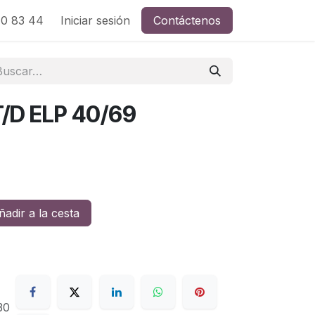
0 83 44
Iniciar sesión
Contáctenos
/D ELP 40/69
adir a la cesta
30