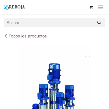
Ir al contenido
Todos los productos