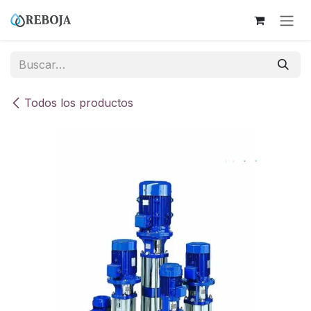
Ir al contenido
Todos los productos