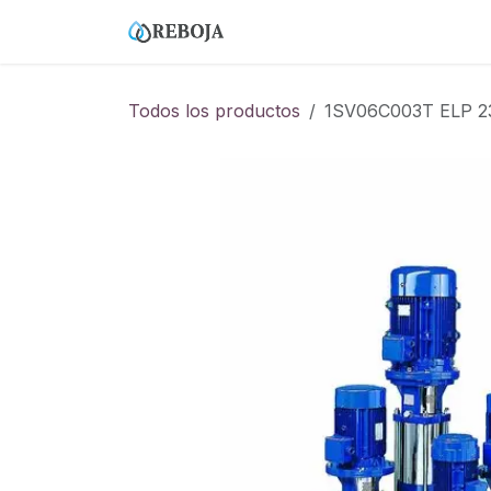
Ir al contenido
Home
Tienda
Empresa
Todos los productos
1SV06C003T ELP 2