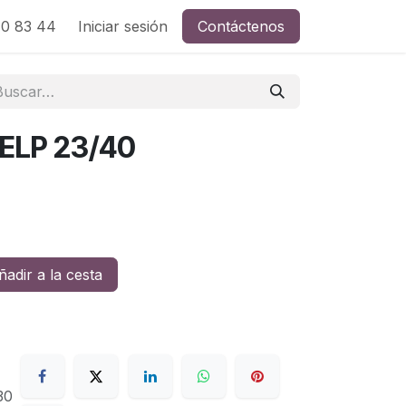
0 83 44
Iniciar sesión
Contáctenos
ELP 23/40
adir a la cesta
30