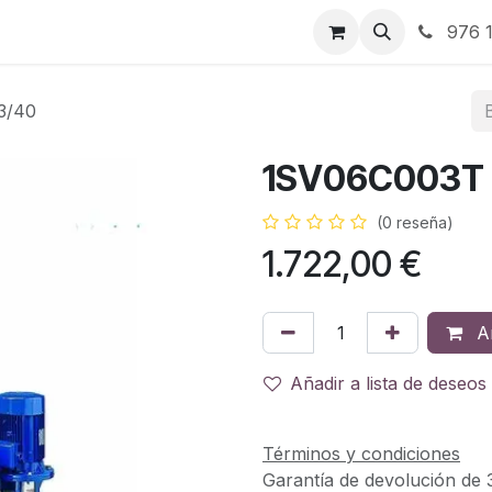
RBJ Distribución
RBJ Consultoría
Blog
976 1
3/40
1SV06C003T 
(0 reseña)
1.722,00
€
Añ
Añadir a lista de deseos
Términos y condiciones
Garantía de devolución de 