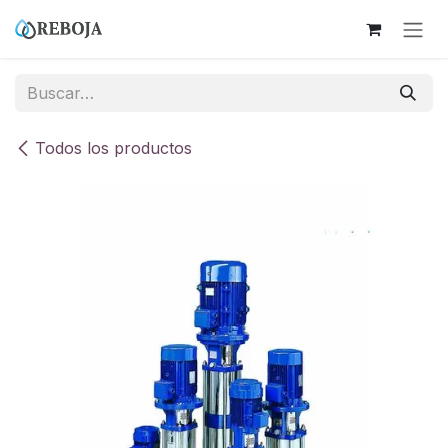
Ir al contenido
Todos los productos