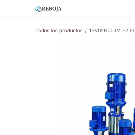
Ir al contenido
Home
Tienda
Empresa
Todos los productos
1SV02N003M E2 EL