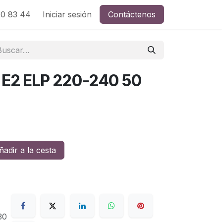
0 83 44
Iniciar sesión
Contáctenos
E2 ELP 220-240 50
adir a la cesta
30