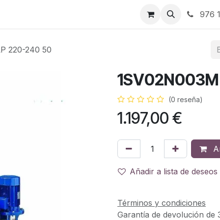
RBJ Distribución
RBJ Consultoría
Blog
976 1
P 220-240 50
1SV02N003M 
(0 reseña)
1.197,00
€
Añ
Añadir a lista de deseos
Términos y condiciones
Garantía de devolución de 