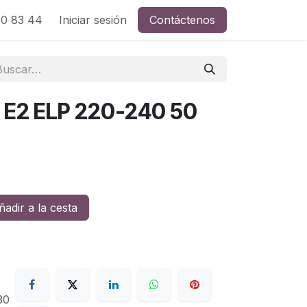
0 83 44
Iniciar sesión
Contáctenos
E2 ELP 220-240 50
adir a la cesta
30