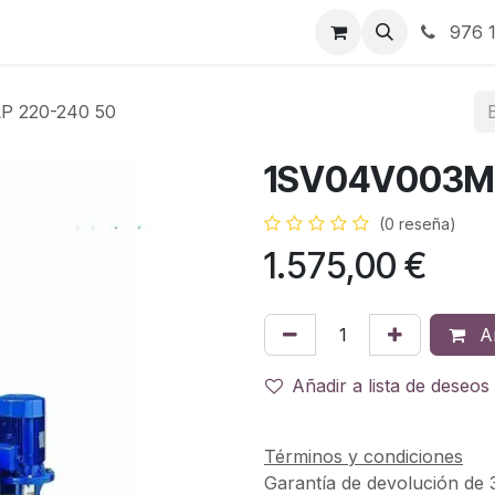
RBJ Distribución
RBJ Consultoría
Blog
976 1
P 220-240 50
1SV04V003M 
(0 reseña)
1.575,00
€
Añ
Añadir a lista de deseos
Términos y condiciones
Garantía de devolución de 