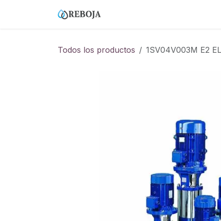
Ir al contenido
Home
Tienda
Empresa
Todos los productos
1SV04V003M E2 EL