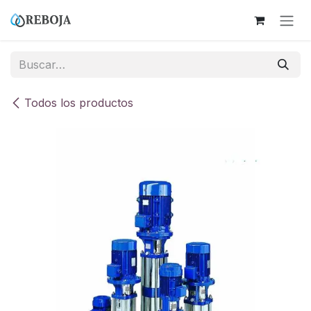
Ir al contenido
Todos los productos