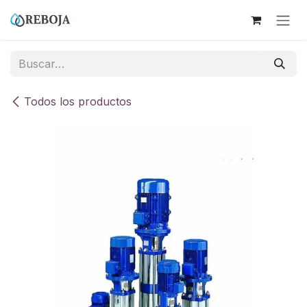
Ir al contenido
Todos los productos