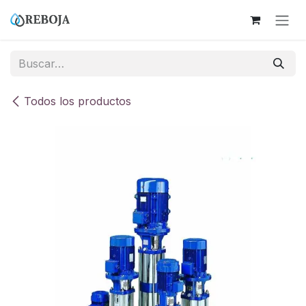
Ir al contenido
Todos los productos