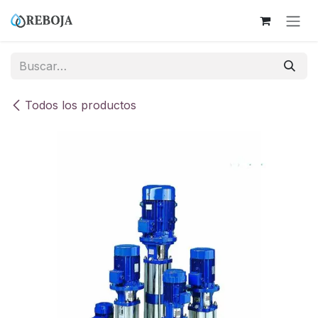
Ir al contenido
Todos los productos