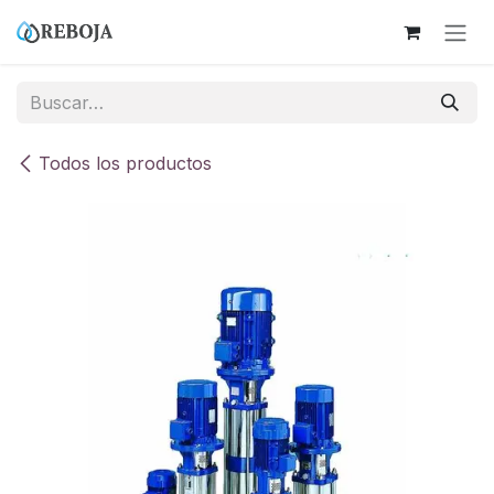
Ir al contenido
Todos los productos