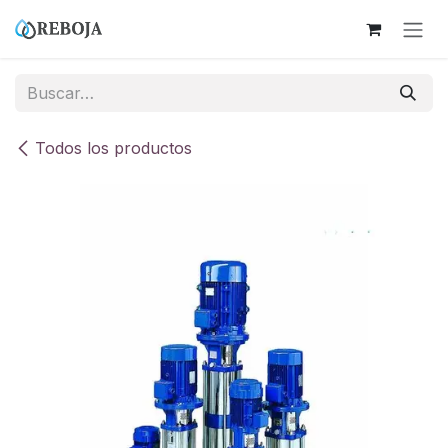
Ir al contenido
Todos los productos