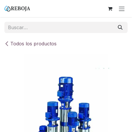
Ir al contenido
Todos los productos