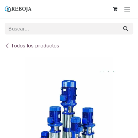
Ir al contenido
Todos los productos