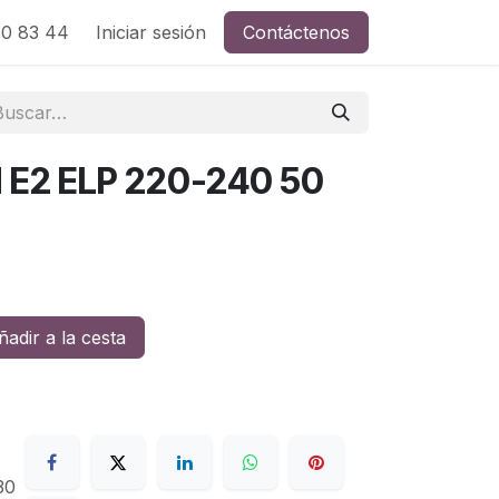
0 83 44
Iniciar sesión
Contáctenos
E2 ELP 220-240 50
adir a la cesta
30