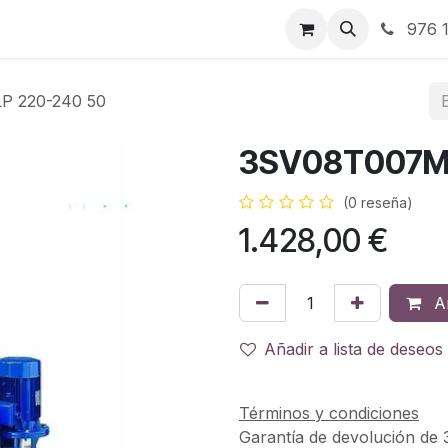
RBJ Distribución
RBJ Consultoría
Blog
976 1
P 220-240 50
3SV08T007M 
(0 reseña)
1.428,00
€
Añ
Añadir a lista de deseos
Términos y condiciones
Garantía de devolución de 