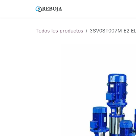
Ir al contenido
Home
Tienda
Empresa
Todos los productos
3SV08T007M E2 EL