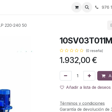
RBJ Distribución
RBJ Consultoría
Blog
976 1
P 220-240 50
10SV03T011M 
(0 reseña)
1.932,00
€
Añ
Añadir a lista de deseos
Términos y condiciones
Garantía de devolución de 