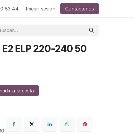
0 83 44
Iniciar sesión
Contáctenos
E2 ELP 220-240 50
adir a la cesta
30