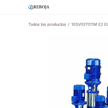
Ir al contenido
Home
Tienda
Empresa
Todos los productos
10SV03T011M E2 EL