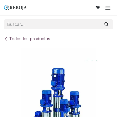
Ir al contenido
Todos los productos