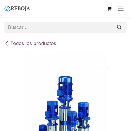
Ir al contenido
Todos los productos