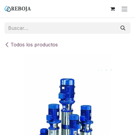
Ir al contenido
Todos los productos