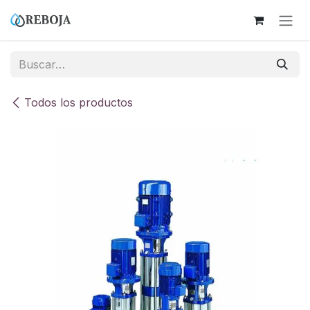
Ir al contenido
Todos los productos