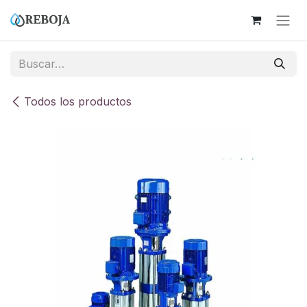
Ir al contenido
Todos los productos