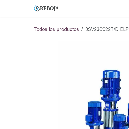
Ir al contenido
Home
Tienda
Empresa
Todos los productos
3SV23C022T/D ELP