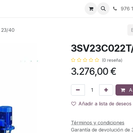
RBJ Distribución
RBJ Consultoría
Blog
976 1
 23/40
3SV23C022T/
(0 reseña)
3.276,00
€
Añ
Añadir a lista de deseos
Términos y condiciones
Garantía de devolución de 