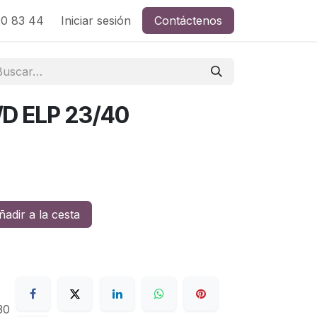
0 83 44
Iniciar sesión
Contáctenos
D ELP 23/40
adir a la cesta
30