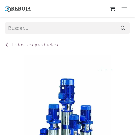
Ir al contenido
Todos los productos