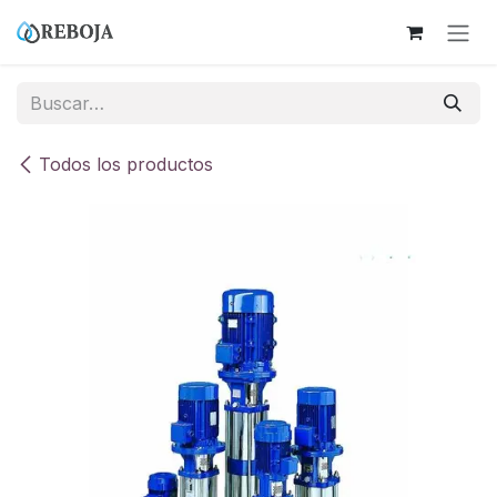
Ir al contenido
Todos los productos