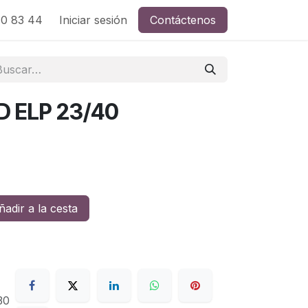
0 83 44
Iniciar sesión
Contáctenos
 ELP 23/40
adir a la cesta
30