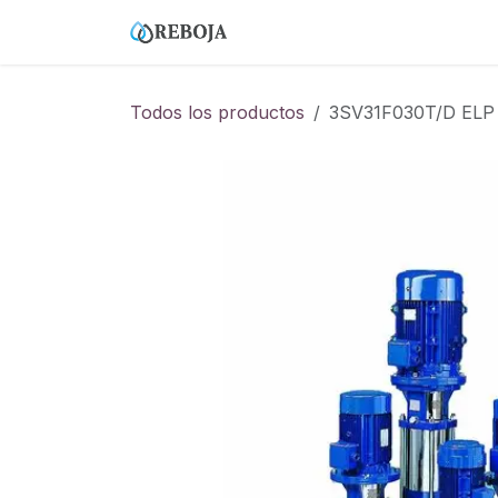
Ir al contenido
Home
Tienda
Empresa
Todos los productos
3SV31F030T/D ELP