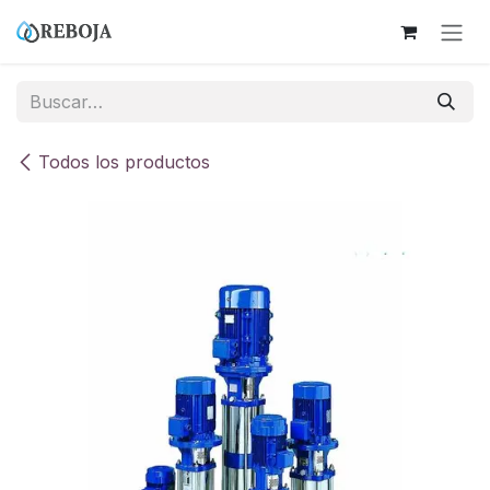
Ir al contenido
Todos los productos