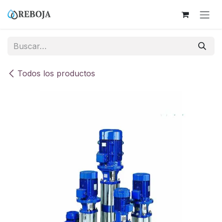
Ir al contenido
Todos los productos