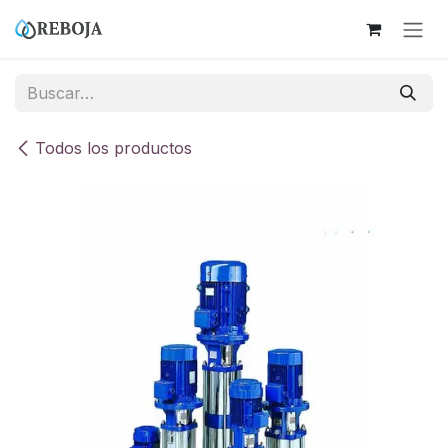
Ir al contenido
Todos los productos