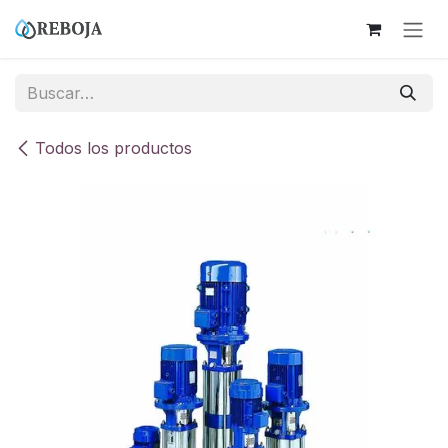
Ir al contenido
Todos los productos