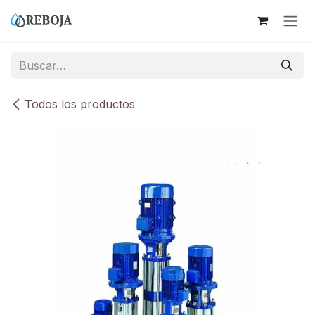
Ir al contenido
Todos los productos