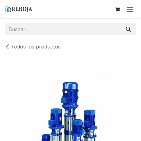
Ir al contenido
Todos los productos