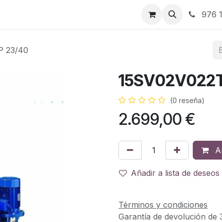
RBJ Distribución
RBJ Consultoría
Blog
976 1
P 23/40
15SV02V022T
(0 reseña)
2.699,00
€
Añ
Añadir a lista de deseos
Términos y condiciones
Garantía de devolución de 