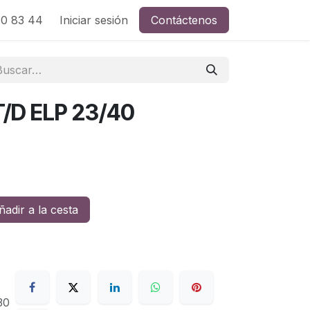
0 83 44
Iniciar sesión
Contáctenos
/D ELP 23/40
adir a la cesta
30