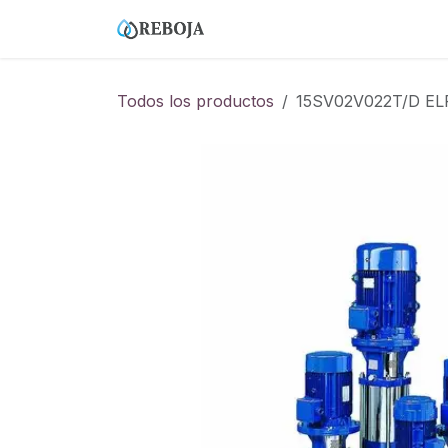
Ir al contenido
Home
Tienda
Empresa
Todos los productos
15SV02V022T/D EL