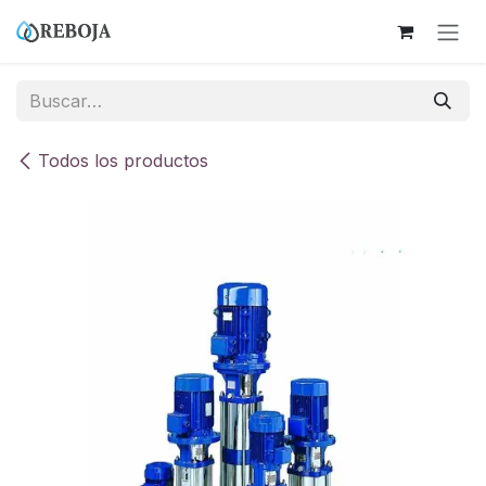
Ir al contenido
Todos los productos