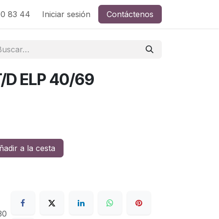
0 83 44
Iniciar sesión
Contáctenos
/D ELP 40/69
adir a la cesta
30