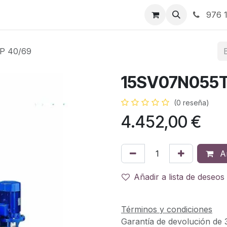
RBJ Distribución
RBJ Consultoría
Blog
976 1
P 40/69
15SV07N055T
(0 reseña)
4.452,00
€
Añ
Añadir a lista de deseos
Términos y condiciones
Garantía de devolución de 