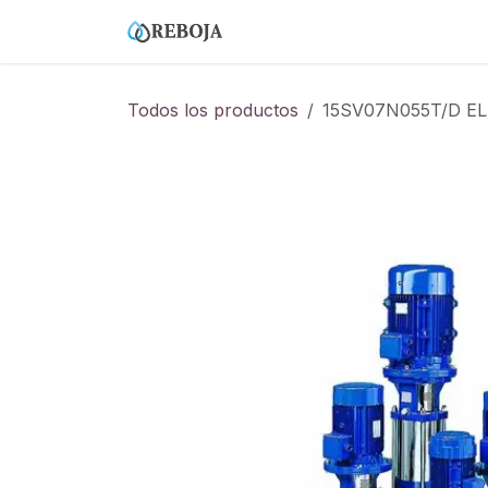
Ir al contenido
Home
Tienda
Empresa
Todos los productos
15SV07N055T/D EL