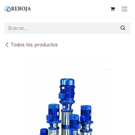
Ir al contenido
Todos los productos