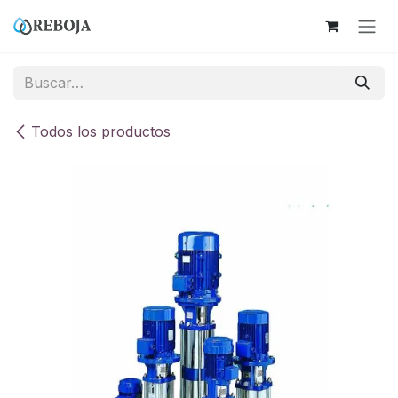
Ir al contenido
Todos los productos