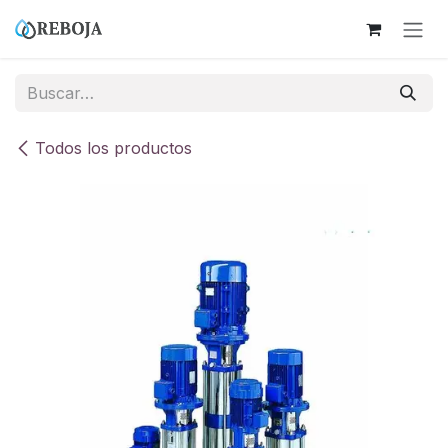
Ir al contenido
Todos los productos