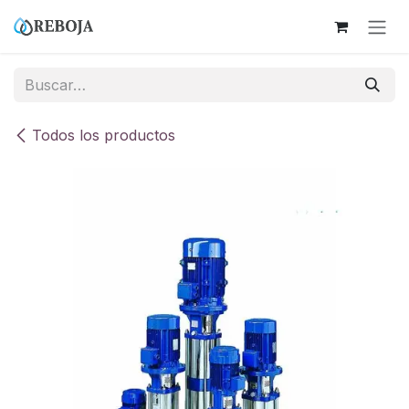
Ir al contenido
Todos los productos