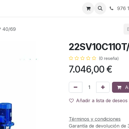
RBJ Distribución
RBJ Consultoría
Blog
976 1
P 40/69
22SV10C110T/
(0 reseña)
7.046,00
€
Añ
Añadir a lista de deseos
Términos y condiciones
Garantía de devolución de 