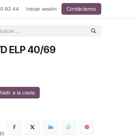
0 83 44
Iniciar sesión
Contáctenos
D ELP 40/69
adir a la cesta
30