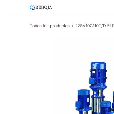
Ir al contenido
Home
Tienda
Empresa
Todos los productos
22SV10C110T/D EL