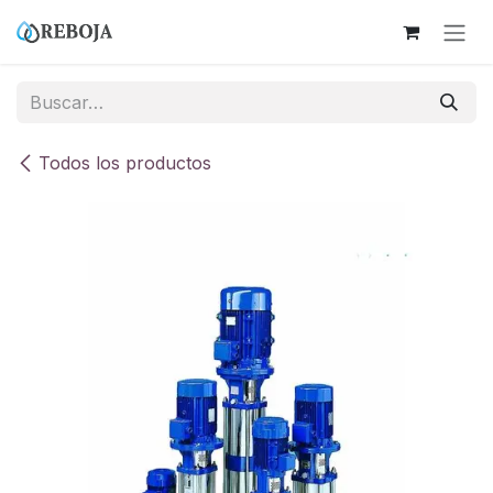
Ir al contenido
Todos los productos