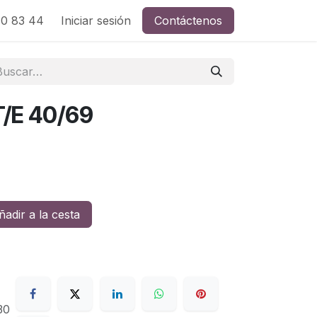
0 83 44
Iniciar sesión
Contáctenos
/E 40/69
adir a la cesta
30