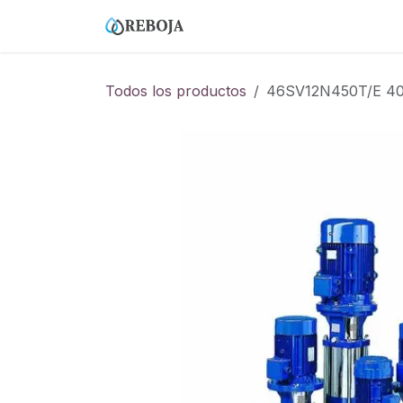
Ir al contenido
Home
Tienda
Empresa
Todos los productos
46SV12N450T/E 40