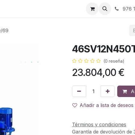
RBJ Distribución
RBJ Consultoría
Blog
976 1
/69
46SV12N450T
(0 reseña)
23.804,00
€
Añ
Añadir a lista de deseos
Términos y condiciones
Garantía de devolución de 