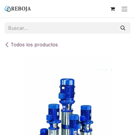
Ir al contenido
Todos los productos