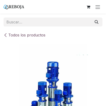
Ir al contenido
Todos los productos