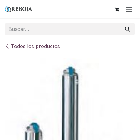
Ir al contenido
Todos los productos