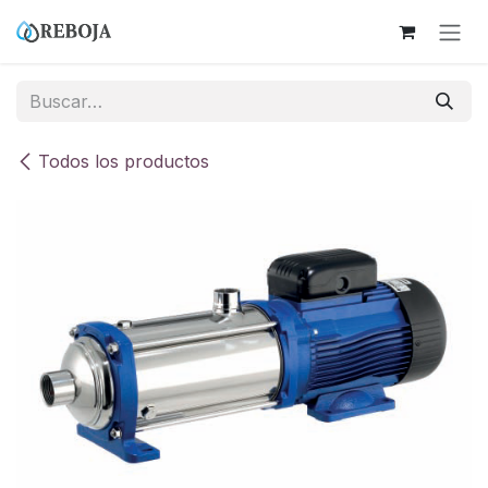
Ir al contenido
Todos los productos