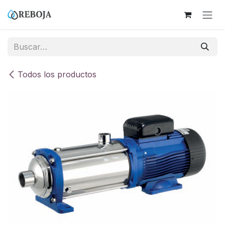
Ir al contenido
Todos los productos