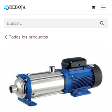
Ir al contenido
Todos los productos